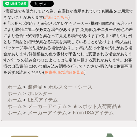
※実店舗でも販売している為、在庫数が表示されていても商品をご用意で
きないことがあります(
詳細はこちら
)
※「○○用/○○対応」と表記されていてもメーカー･機種･個体の組み合わせ
により取付に加工が必要な場合があります
免責事項:モニターの発色の差
により色合いが実際と異なって見える場合があります/使用・取り付け例
として商品と細部が異なる写真を掲載していることがあります/輸入品は
パッケージ等の汚損がある場合があります/輸入品は小傷や汚れがある場
合があります/詳細部位の色や素材が予告なしに変更される場合がありま
す/パーツの組み合わせによっては法定値を超える恐れがあります。お客
様の自己責任において組み込み調整を行ってください/購入前に免責事項
を必ずお読みください(
免責事項の詳細を見る
)
ホーム
>
装備品
>
ホルスター・シース
ホーム
>
ホルスター
ホーム
>
LE系アイテム
ホーム
>
メーカーアイテム
>
★スポット入荷商品★
ホーム
>
メーカーアイテム
>
From USAアイテム