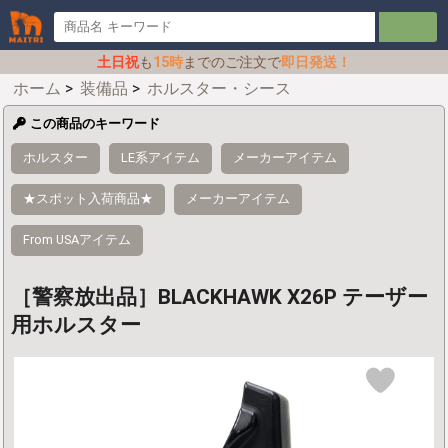
土日祝
も
15時
までのご注文で
即日発送！
ホーム
>
装備品
>
ホルスター・シース
この商品のキーワード
ホルスター
LE系アイテム
メーカーアイテム
★スポット入荷商品★
メーカーアイテム
From USAアイテム
［警察放出品］BLACKHAWK X26P テーザー
用ホルスター