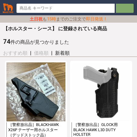
土日祝
も
15時
までのご注文で
即日発送！
【ホルスター・シース】 に登録されている商品
74
件の商品が見つかりました
おすすめ順
|
価格順
| 新着順
［警察放出品］BLACKHAWK
［警察放出品］GLOCK用
X26P テーザー用ホルスター
BLACK HAWK L3D DUTY
HOLSTER
（デッドストック品）