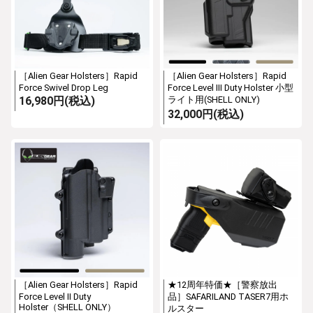
［Alien Gear Holsters］Rapid
［Alien Gear Holsters］Rapid
Force Swivel Drop Leg
Force Level III Duty Holster 小型
16,980円(税込)
ライト用(SHELL ONLY)
32,000円(税込)
［Alien Gear Holsters］Rapid
★12周年特価★［警察放出
Force Level II Duty
品］SAFARILAND TASER7用ホ
Holster（SHELL ONLY）
ルスター