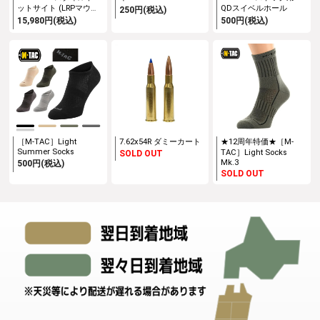
ットサイト (LRPマウン
QDスイベルホール
250円(税込)
ト)
15,980円(税込)
500円(税込)
［M-TAC］Light
7.62x54R ダミーカート
★12周年特価★［M-
Summer Socks
TAC］Light Socks
SOLD OUT
Mk.3
500円(税込)
SOLD OUT