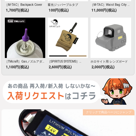
［M-TAC］Backpack Cover
蓄光ジッパープルタブ
［M-TAC］Waist Bag City X-
Pac Elite
1,700円(税込)
100円(税込)
11,000円(税込)
［TMcraft］Gasノズルアダプ
［SPIRITUS SYSTEMS］
ホロサイト用 レンズガード
Microfiber Lens Cloth
ター
1,100円(税込)
2,600円(税込)
2,000円(税込)
クリックで商品ページにジャンプ