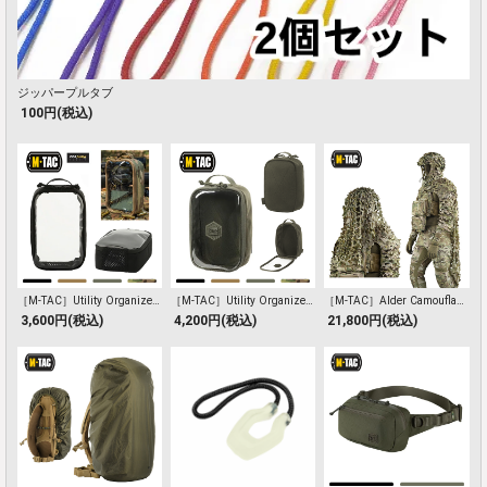
ジッパープルタブ
100円(税込)
［M-TAC］Utility Organizer
［M-TAC］Utility Organizer
［M-TAC］Alder Camouflage
Transparent Elite
Transparent Elite Gen.II
Suit Multicam
3,600円(税込)
4,200円(税込)
21,800円(税込)