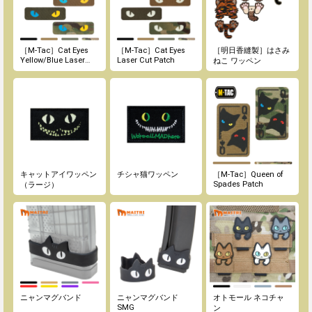
［M-Tac］Cat Eyes
［M-Tac］Cat Eyes
［明日香縫製］はさみ
Yellow/Blue Laser
Laser Cut Patch
ねこ ワッペン
Cut Patch
キャットアイワッペン
チシャ猫ワッペン
［M-Tac］Queen of
Spades Patch
（ラージ）
ニャンマグバンド
ニャンマグバンド
オトモール ネコチャ
SMG
ン