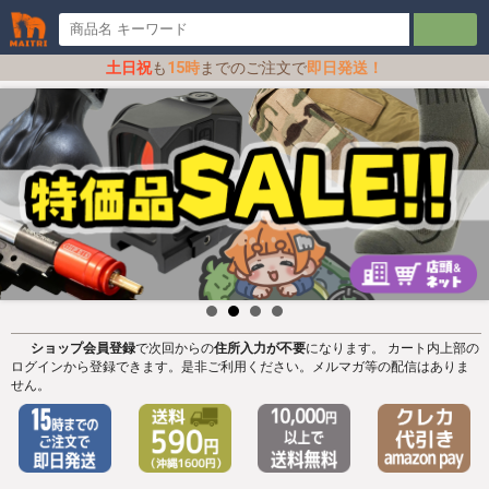
土日祝
も
15時
までのご注文で
即日発送！
ショップ会員登録
で次回からの
住所入力が不要
になります。 カート内上部の
ログインから登録できます。是非ご利用ください。メルマガ等の配信はありま
せん。