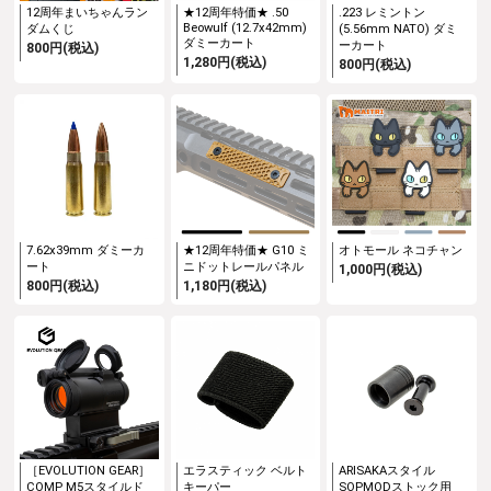
12周年まいちゃんラン
★12周年特価★ .50
.223 レミントン
Beowulf (12.7x42mm)
ダムくじ
(5.56mm NATO) ダミ
ダミーカート
ーカート
800円(税込)
1,280円(税込)
800円(税込)
7.62x39mm ダミーカ
★12周年特価★ G10 ミ
オトモール ネコチャン
ート
ニドットレールパネル
1,000円(税込)
800円(税込)
1,180円(税込)
［EVOLUTION GEAR］
エラスティック ベルト
ARISAKAスタイル
COMP M5スタイルド
キーパー
SOPMODストック用