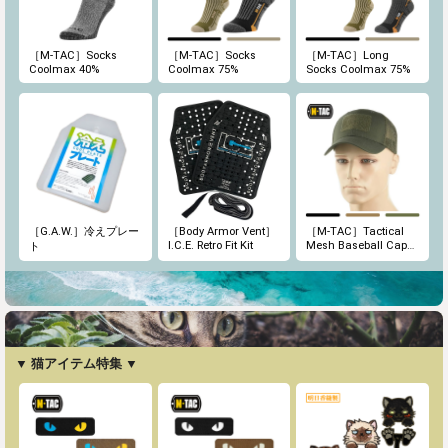
［M-TAC］Socks
［M-TAC］Socks
［M-TAC］Long
Coolmax 40%
Coolmax 75%
Socks Coolmax 75%
［G.A.W.］冷えプレー
［Body Armor Vent］
［M-TAC］Tactical
I.C.E. Retro Fit Kit
Mesh Baseball Cap
ト
Rip-Stop
▼ 猫アイテム特集 ▼