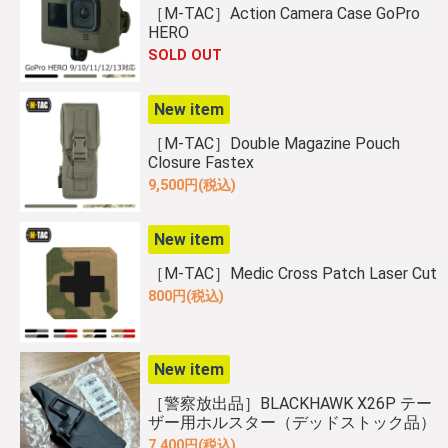
［M-TAC］Action Camera Case GoPro
HERO
SOLD OUT
New item
［M-TAC］Double Magazine Pouch
Closure Fastex
9,500円(税込)
New item
［M-TAC］Medic Cross Patch Laser Cut
800円(税込)
New item
［警察放出品］BLACKHAWK X26P テー
ザー用ホルスター（デッドストック品）
7,400円(税込)