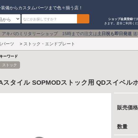
ー装備からカスタムパーツまで色々揃う店！
ショップ会員登録
で
きます。是非ご利用く
ーショップ 15時までの注文は
土日祝も即日発送
送料590円 
装パーツ
>
ストック・エンドプレート
キーワード
ストック
AKAスタイル SOPMODストック用 QDスイベル
販売価格
数量