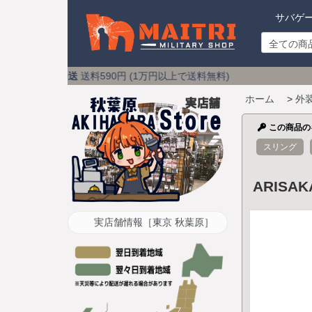
サバゲ
発送
送料590円 (1万円以上で送料無料) アキバのミリタリ
ホーム
>
外
この商品の
スリング
ARIS
実店舗情報［東京 秋葉原］