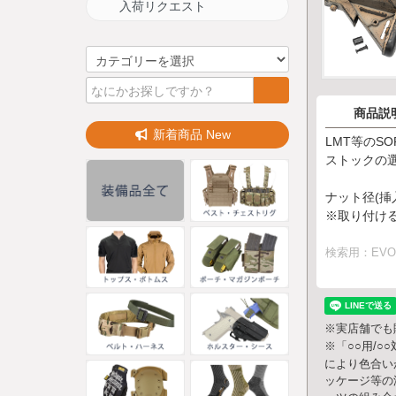
入荷リクエスト
商品説
新着商品 New
LMT等のS
ストックの選
ナット径(挿入
※取り付け
検索用：EVO
※実店舗でも
※「○○用/
により色合い
ッケージ等の