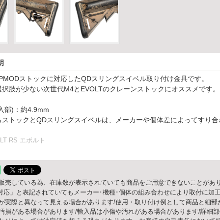
明
OPMODストックに対応したQDスリングスイベル取り付け金具です。
択肢が少ない次世代M4とEVOLTのクレーンストックにオススメです。
部)：約4.9mm
るストックとQDスリングスイベルは、メーカーや個体差によってすり合
LT RS エボルト
販売している為、在庫数が表示されていても商品をご用意できないことがあり
○○対応」と表記されていてもメーカー･機種･個体の組み合わせにより取付に加
が実際と異なって見える場合があります/使用・取り付け例として商品と細部
汚損がある場合があります/輸入品は小傷や汚れがある場合があります/詳細