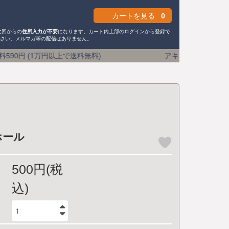
カートを見る
0
次回からの
住所入力が不要
になります。カート内上部のログインから登録で
ださい。メルマガ等の配信はありません。
(1万円以上で送料無料) アキバのミリタリーショップ 15
ホール
500円(税
込)