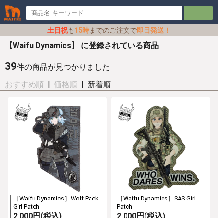
土日祝
も
15時
までのご注文で
即日発送！
【Waifu Dynamics】 に登録されている商品
39
件の商品が見つかりました
おすすめ順
|
価格順
| 新着順
［Waifu Dynamics］Wolf Pack
［Waifu Dynamics］SAS Girl
Girl Patch
Patch
2,000円(税込)
2,000円(税込)