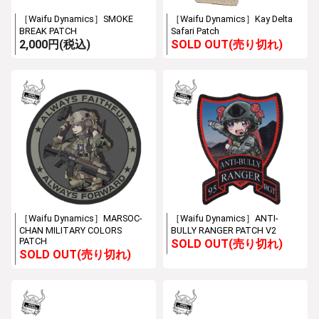
［Waifu Dynamics］SMOKE
［Waifu Dynamics］Kay Delta
BREAK PATCH
Safari Patch
2,000円(税込)
SOLD OUT(売り切れ)
［Waifu Dynamics］MARSOC-
［Waifu Dynamics］ANTI-
CHAN MILITARY COLORS
BULLY RANGER PATCH V2
PATCH
SOLD OUT(売り切れ)
SOLD OUT(売り切れ)