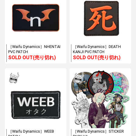
［Waifu Dynamics］NHENTAI
［Waifu Dynamics］DEATH
PVC PATCH
KANJI PVC PATCH
SOLD OUT(売り切れ)
SOLD OUT(売り切れ)
［Waifu Dynamics］WEEB
［Waifu Dynamics］STICKER