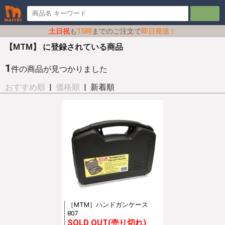
土日祝
も
15時
までのご注文で
即日発送！
【MTM】 に登録されている商品
1
件の商品が見つかりました
おすすめ順
|
価格順
| 新着順
［MTM］ハンドガンケース
807
SOLD OUT(売り切れ)