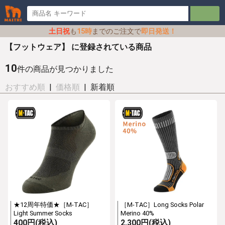
土日祝
も
15時
までのご注文で
即日発送！
【フットウェア】 に登録されている商品
10
件の商品が見つかりました
おすすめ順
|
価格順
| 新着順
★12周年特価★［M-TAC］
［M-TAC］Long Socks Polar
Light Summer Socks
Merino 40%
400円(税込)
2,300円(税込)