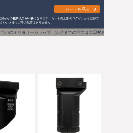
カートを見る
0
次回からの
住所入力が不要
になります。カート内上部のログインから登録で
ださい。メルマガ等の配信はありません。
 15時までの注文は
土日祝も即日発送
送料590円 (1万円以上