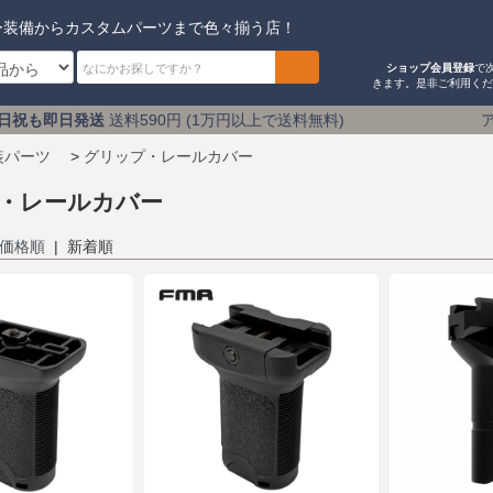
ー装備からカスタムパーツまで色々揃う店！
ショップ会員登録
で
きます。是非ご利用く
0円 (1万円以上で送料無料) アキバのミリタリーショップ
装パーツ
>
グリップ・レールカバー
・レールカバー
価格順
| 新着順