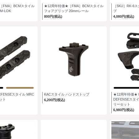
［FMA］BCMスタイル
★12周年特価★［FMA］BCMスタイル
［5KU］RK-6
-LOK
フォアグリップ 20mmレール
プ
800円(税込)
4,080円(税込)
DEFENSEスタイル MRC
KACスタイル ハンドストップ
★12周年特価★ I
ット
DEFENSEスタ
6,200円(税込)
リーセット
6,980円(税込)