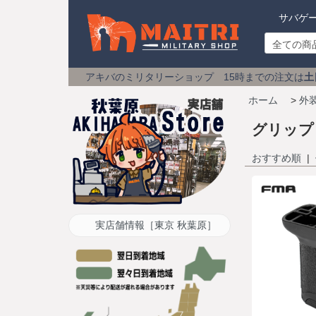
サバゲ
のミリタリーショップ 15時までの注文は
土日祝も即日発送
送料59
ホーム
>
外
グリップ
おすすめ順
|
実店舗情報［東京 秋葉原］