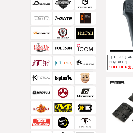
［HOGUE］AR-15 
Polymer Grip
SOLD OUT(売