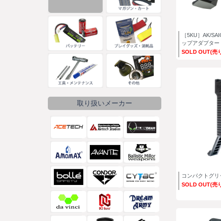
［5KU］AK/S
ップアダプター
SOLD OUT(売
取り扱いメーカー
コンパクトグリ
SOLD OUT(売