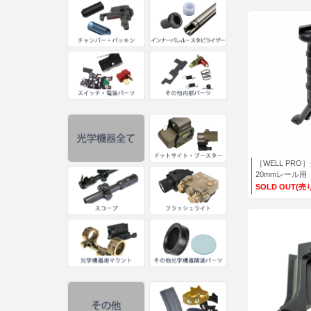
［WELL PR
20mmレール用
SOLD OUT(売