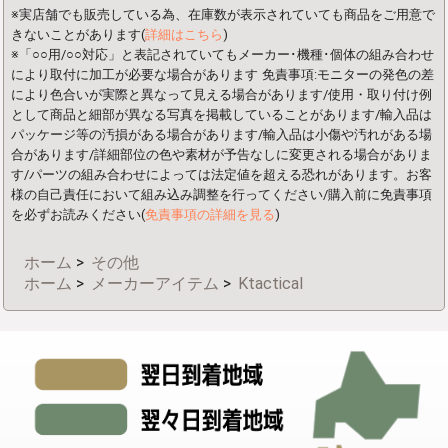
※実店舗でも販売している為、在庫数が表示されていても商品をご用意で
きないことがあります(
詳細はこちら
)
※「○○用/○○対応」と表記されていてもメーカー･機種･個体の組み合わせ
により取付に加工が必要な場合があります
免責事項:モニターの発色の差
により色合いが実際と異なって見える場合があります/使用・取り付け例
として商品と細部が異なる写真を掲載していることがあります/輸入品は
パッケージ等の汚損がある場合があります/輸入品は小傷や汚れがある場
合があります/詳細部位の色や素材が予告なしに変更される場合がありま
す/パーツの組み合わせによっては法定値を超える恐れがあります。お客
様の自己責任において組み込み調整を行ってください/購入前に免責事項
を必ずお読みください(
免責事項の詳細を見る
)
ホーム
>
その他
ホーム
>
メーカーアイテム
>
Ktactical