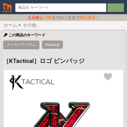
土日祝
も
15時
までのご注文で
即日発送！
ホーム
>
その他
この商品のキーワード
メーカーアイテム
Ktactical
［KTactical］ロゴ ピンバッジ