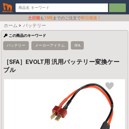
土日祝
も
15時
までのご注文で
即日発送！
ホーム
>
バッテリー
この商品のキーワード
バッテリー
メーカーアイテム
SFA
［SFA］EVOLT用 汎用バッテリー変換ケー
ブル