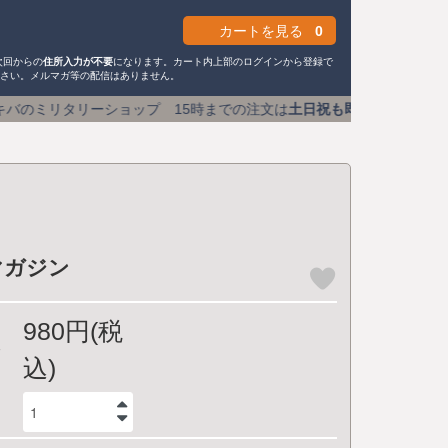
カートを見る
0
次回からの
住所入力が不要
になります。カート内上部のログインから登録で
ださい。メルマガ等の配信はありません。
ップ 15時までの注文は
土日祝も即日発送
送料590円 (1万円
マガジン
980円(税
込)