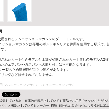
明
使用されるシムニッションマガジンのダミーモデルです。
ムニッションマガジンは専用のボルトキャリアと弾薬を使用する形式で、
です。
現されたカート付きモデルと上部が省略されたカート無しのモデルの2種
のためエアガンやガスガンへの取り付けは不可能となります。
ンター製のため積層痕が目立つ箇所があります。
プリングなどは含まれておりません。
用 シムニッションマガジン シミュニッションマガジ
販売している為、在庫数が表示されていても商品をご用意できないことがあり
○○対応」と表記されていてもメーカー･機種･個体の組み合わせにより取付に加