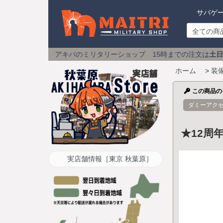
サバゲ
アキバのミリタリーショップ 15時までの注文は
土日祝も即日発送
送料
ホーム
>
装
この商品の
ダミーアク
★12周
実店舗情報［東京 秋葉原］