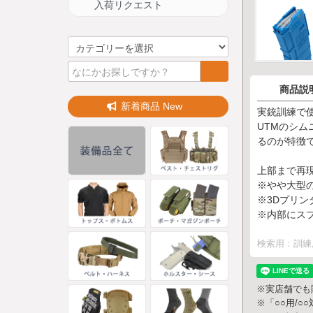
入荷リクエスト
商品説
新着商品 New
実銃訓練で
UTMのシ
るのが特徴
上部まで再
※やや大型
※3Dプリ
※内部にス
検索用：訓練
※実店舗でも
※「○○用/