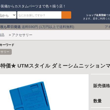
ー装備からカスタムパーツまで色々揃う店！
ショップ会員登録
で
きます。是非ご利用く
590円 (1万円以上で送料無料) アキバのミリタリーショ
備品
>
アクセサリー
キーワード
セサリー
年特価★ UTMスタイル ダミーシムニッション
販売価格
数量