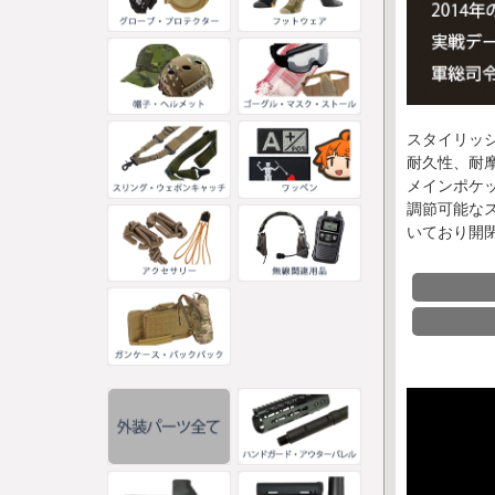
スタイリッ
耐久性、耐
メインポケ
調節可能な
いており開