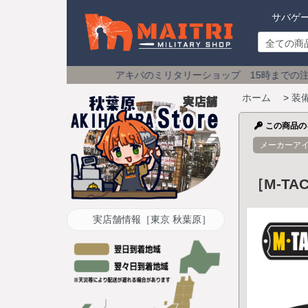
サバゲ
アキバのミリタリーショップ 15時までの注文は
土日祝も即日発
ホーム
>
装
この商品の
メーカーア
［M-TAC
実店舗情報［東京 秋葉原］