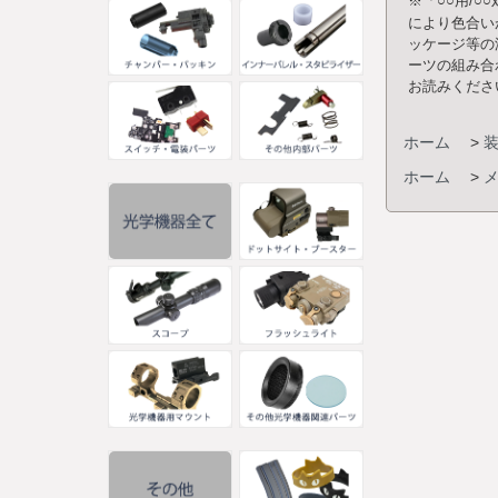
※「○○用/
により色合い
ッケージ等の
ーツの組み合
お読みくださ
ホーム
>
ホーム
>