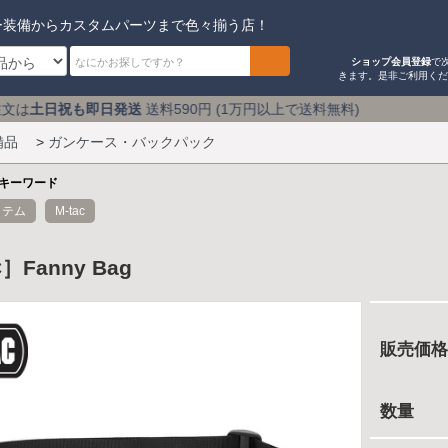
ー装備からカスタムパーツまで色々揃う店！
ショップ会員登録
で
きます。是非ご利用く
送
送料590円 (1万円以上で送料無料) アキバのミリタリー
備品
>
ガンケース・バックパック
キーワード
イテム
M-tac
］Fanny Bag
販売価格
数量