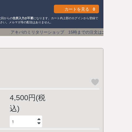
カートを見る
0
次回からの
住所入力が不要
になります。カート内上部のログインから登録で
ださい。メルマガ等の配信はありません。
ショップ 15時までの注文は
土日祝も即日発送
送料590円 (
4,500円(税
込)