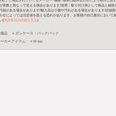
○○対応」と表記されていてもメーカー･機種･個体の組み合わせにより取付に加
が実際と異なって見える場合があります/使用・取り付け例として商品と細部
汚損がある場合があります/輸入品は小傷や汚れがある場合があります/詳細
わせによっては法定値を超える恐れがあります。お客様の自己責任において組
い(
免責事項の詳細を見る
)
装備品
>
ガンケース・バックパック
メーカーアイテム
>
M-tac