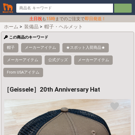
土日祝
も
15時
までのご注文で
即日発送！
ホーム
>
装備品
>
帽子・ヘルメット
この商品のキーワード
帽子
メーカーアイテム
★スポット入荷商品★
メーカーアイテム
公式グッズ
メーカーアイテム
From USAアイテム
［Geissele］20th Anniversary Hat