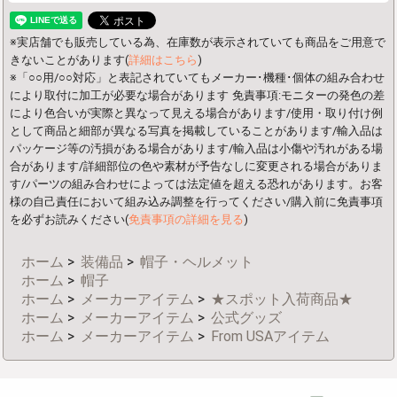
※実店舗でも販売している為、在庫数が表示されていても商品をご用意で
きないことがあります(
詳細はこちら
)
※「○○用/○○対応」と表記されていてもメーカー･機種･個体の組み合わせ
により取付に加工が必要な場合があります
免責事項:モニターの発色の差
により色合いが実際と異なって見える場合があります/使用・取り付け例
として商品と細部が異なる写真を掲載していることがあります/輸入品は
パッケージ等の汚損がある場合があります/輸入品は小傷や汚れがある場
合があります/詳細部位の色や素材が予告なしに変更される場合がありま
す/パーツの組み合わせによっては法定値を超える恐れがあります。お客
様の自己責任において組み込み調整を行ってください/購入前に免責事項
を必ずお読みください(
免責事項の詳細を見る
)
ホーム
>
装備品
>
帽子・ヘルメット
ホーム
>
帽子
ホーム
>
メーカーアイテム
>
★スポット入荷商品★
ホーム
>
メーカーアイテム
>
公式グッズ
ホーム
>
メーカーアイテム
>
From USAアイテム