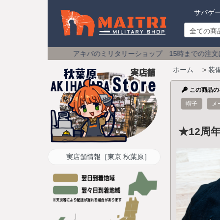
サバゲ
アキバのミリタリーショップ 15時までの注文は
土日祝も即日発送
ホーム
>
装
この商品の
帽子
メ
★12周年
実店舗情報［東京 秋葉原］