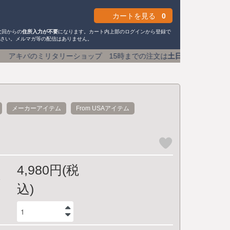
カートを見る
0
次回からの
住所入力が不要
になります。カート内上部のログインから登録で
ださい。メルマガ等の配信はありません。
ョップ 15時までの注文は
土日祝も即日発送
送料590円 (1
メーカーアイテム
From USAアイテム
4,980円(税
込)