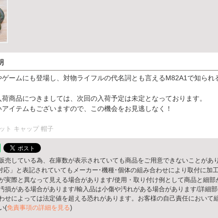
明
ゲームにも登場し、対物ライフルの代名詞とも言えるM82A1で知られる
入荷商品につきましては、次回の入荷予定は未定となっております。
いアイテムもございますので、この機会をお見逃しなく！
ット キャップ 帽子
販売している為、在庫数が表示されていても商品をご用意できないことがあり
○○対応」と表記されていてもメーカー･機種･個体の組み合わせにより取付に加
が実際と異なって見える場合があります/使用・取り付け例として商品と細部
汚損がある場合があります/輸入品は小傷や汚れがある場合があります/詳細
わせによっては法定値を超える恐れがあります。お客様の自己責任において組
い(
免責事項の詳細を見る
)