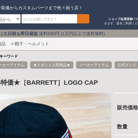
ー装備からカスタムパーツまで色々揃う店！
ショップ会員登録
で
きます。是非ご利用く
送料590円 (1万円以上で送料無料) アキバのミリタリーシ
備品
>
帽子・ヘルメット
キーワード
ーカーアイテム
★スポット入荷商品★
メーカーアイテム
公式グッズ
特価★［BARRETT］LOGO CAP
販売価格
数量