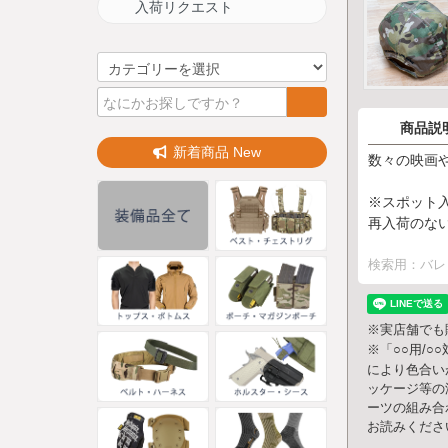
入荷リクエスト
商品説
新着商品 New
数々の映画や
※スポット
再入荷のな
検索用：バレ
※実店舗でも
※「○○用/
により色合い
ッケージ等の
ーツの組み合
お読みくださ