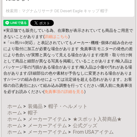
検索用：マグナムリサーチ DE Desert Eagle キャップ 帽子
※実店舗でも販売している為、在庫数が表示されていても商品をご用意で
きないことがあります(
詳細はこちら
)
※「○○用/○○対応」と表記されていてもメーカー･機種･個体の組み合わせ
により取付に加工が必要な場合があります
免責事項:モニターの発色の差
により色合いが実際と異なって見える場合があります/使用・取り付け例
として商品と細部が異なる写真を掲載していることがあります/輸入品は
パッケージ等の汚損がある場合があります/輸入品は小傷や汚れがある場
合があります/詳細部位の色や素材が予告なしに変更される場合がありま
す/パーツの組み合わせによっては法定値を超える恐れがあります。お客
様の自己責任において組み込み調整を行ってください/購入前に免責事項
を必ずお読みください(
免責事項の詳細を見る
)
ホーム
>
装備品
>
帽子・ヘルメット
ホーム
>
帽子
ホーム
>
メーカーアイテム
>
★スポット入荷商品★
ホーム
>
メーカーアイテム
>
公式グッズ
ホーム
>
メーカーアイテム
>
From USAアイテム