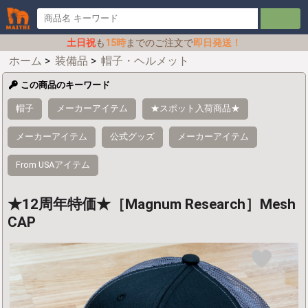
土日祝
も
15時
までのご注文で
即日発送！
ホーム
>
装備品
>
帽子・ヘルメット
この商品のキーワード
帽子
メーカーアイテム
★スポット入荷商品★
メーカーアイテム
公式グッズ
メーカーアイテム
From USAアイテム
★12周年特価★［Magnum Research］Mesh
CAP