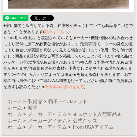
※実店舗でも販売している為、在庫数が表示されていても商品をご用意で
きないことがあります(
詳細はこちら
)
※「○○用/○○対応」と表記されていてもメーカー･機種･個体の組み合わせ
により取付に加工が必要な場合があります
免責事項:モニターの発色の差
により色合いが実際と異なって見える場合があります/使用・取り付け例
として商品と細部が異なる写真を掲載していることがあります/輸入品は
パッケージ等の汚損がある場合があります/輸入品は小傷や汚れがある場
合があります/詳細部位の色や素材が予告なしに変更される場合がありま
す/パーツの組み合わせによっては法定値を超える恐れがあります。お客
様の自己責任において組み込み調整を行ってください/購入前に免責事項
を必ずお読みください(
免責事項の詳細を見る
)
ホーム
>
装備品
>
帽子・ヘルメット
ホーム
>
帽子
ホーム
>
メーカーアイテム
>
★スポット入荷商品★
ホーム
>
メーカーアイテム
>
公式グッズ
ホーム
>
メーカーアイテム
>
From USAアイテム