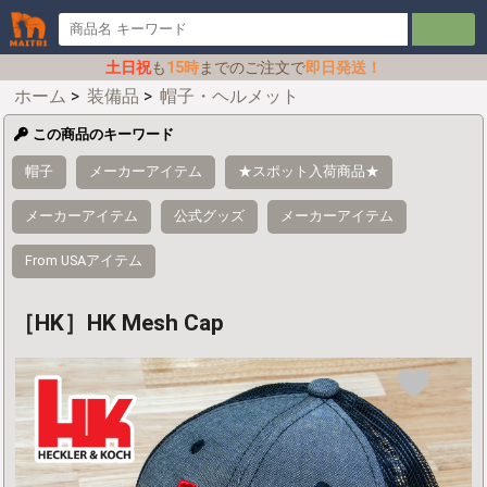
土日祝
も
15時
までのご注文で
即日発送！
ホーム
>
装備品
>
帽子・ヘルメット
この商品のキーワード
帽子
メーカーアイテム
★スポット入荷商品★
メーカーアイテム
公式グッズ
メーカーアイテム
From USAアイテム
［HK］HK Mesh Cap