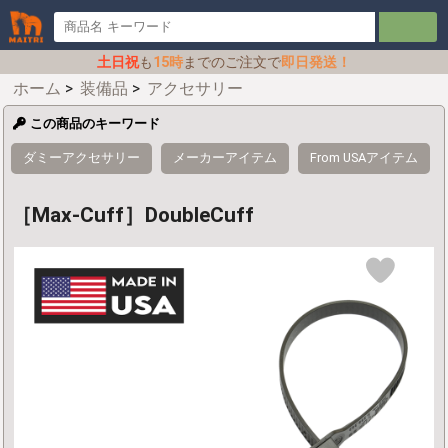
土日祝
も
15時
までのご注文で
即日発送！
ホーム
>
装備品
>
アクセサリー
この商品のキーワード
ダミーアクセサリー
メーカーアイテム
From USAアイテム
［Max-Cuff］DoubleCuff