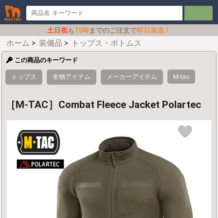
土日祝
も
15時
までのご注文で
即日発送！
ホーム
>
装備品
>
トップス・ボトムス
この商品のキーワード
トップス
冬物アイテム
メーカーアイテム
M-tac
［M-TAC］Combat Fleece Jacket Polartec