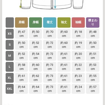
襟まわ
肩幅
身幅
着丈
袖丈
袖幅
り
約 47
約 50
約 70
約 60
約 18
約 48
XS
cm
cm
cm
cm
cm
cm
約 50
約 52
約 72
約 60
約 19
約 50
S
cm
cm
cm
cm
cm
cm
約 52
約 54
約 72
約 61
約 20
約 51
M
cm
cm
cm
cm
cm
cm
約 58
約 60
約 73
約 61
約 22
約 53
L
cm
cm
cm
cm
cm
cm
約 61
約 62
約 73
約 61
約 23
約 55
XL
cm
cm
cm
cm
cm
cm
約 64
約 64
約 73
約 61
約 24
約 57
XXL
cm
cm
cm
cm
cm
cm