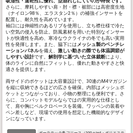
吸湿性・速乾性に優れ、型崩れしにくいのが特長です。
さらに、摩耗しやすい肩・肘・襟・裾部には高密度生地
（ナイロン98％、エラスタン2％）の補強インサートを
配置し、耐久性を高めています。
袖口には伸縮性のあるリブを使用し、立ち襟仕様で冷た
い空気の侵入を防止。防風素材を用いた特別なインサー
トが快適性を高め、寒冷なウクライナの冬でも高い実用
性を発揮します。また、脇下には
メッシュ製のベンチレ
ーションパネル
を備え、
激しい動きの際でも体温調節が
しやすい設計
です。
解剖学に基づいた立体裁断
により、
体のラインに自然にフィットし、優れた動きやすさと快
適さを提供します。
両サイドのポケットは大容量設計で、30連のM4マガジン
を縦に収納できるほどの広さを確保。内部はメッシュポ
ケットとつながっており、小物の整理にも便利です。さ
らに、コンバットモデルならではの実用的な仕様とし
て、肩や胸にベルクロベースを装備。ワッペンの装着や
ペン差しなど、現場での使用を想定した機能的なデザイ
ンになっています。
ポーラテック® フリース（200 g/m²・ポリエステ