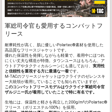
軍総司令官も愛用するコンバットフ
リース
耐摩耗性が高く、肌に優しいPolartec®素材を使用した
高品質なフリースジャケットです。
優れた保温性を発揮しながらも軽量で、着用中にほつれ
にくい丈夫な構造が特徴。タウンユースはもちろん、ア
ウトドアやタクティカルシーンにも適しており、
実用性
と信頼性を重視する方に最適な一着
です。
M-TACのフリースジャケットはウクライナのゼレンスキ
ー大統領が着用していることでも知られていますが、
このコンバットフリースモデルはウクライナ軍総司令官
ザルジニー氏が着用していたことで特に有名です。
生地には、保温性と軽さを両立した200g/m²のPolartec®
フリース（ポリエステル100%）を採用。