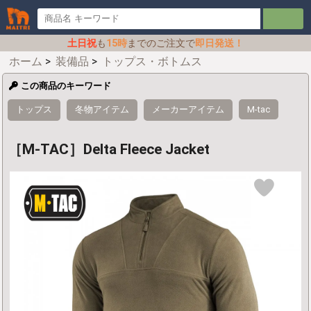
土日祝
も
15時
までのご注文で
即日発送！
ホーム
>
装備品
>
トップス・ボトムス
この商品のキーワード
トップス
冬物アイテム
メーカーアイテム
M-tac
［M-TAC］Delta Fleece Jacket