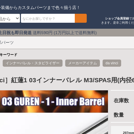
ー装備からカスタムパーツまで色々揃う店！
ショップ会員登録
で
きます。是非ご利用く
料590円 (1万円以上で送料無料) アキバのミリタリーショ
部パーツ
キーワード
インナーバレル・スタビライザー
メーカーアイテム
da vinci
inci］紅蓮1 03インナーバレル M3/SPAS用(内径6
在庫数
数量
297mm