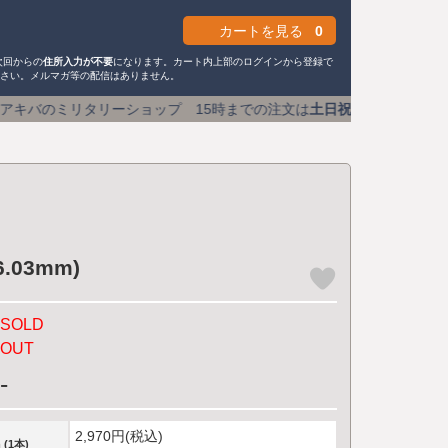
カートを見る
0
次回からの
住所入力が不要
になります。カート内上部のログインから登録で
ださい。メルマガ等の配信はありません。
ップ 15時までの注文は
土日祝も即日発送
送料590円 (1万
.03mm)
SOLD
OUT
-
2,970円(税込)
 (1本)