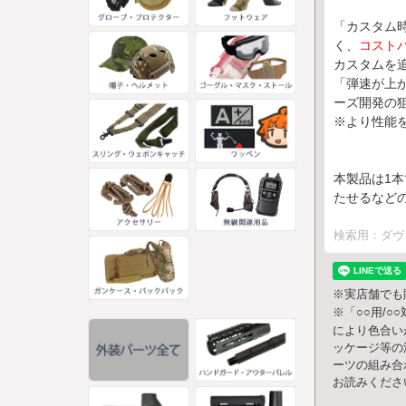
「カスタム
く、
コスト
カスタムを
「弾速が上
ーズ開発の
※より性能
本製品は1
たせるなど
検索用：ダヴ
※実店舗でも
※「○○用/
により色合い
ッケージ等の
ーツの組み合
お読みくださ