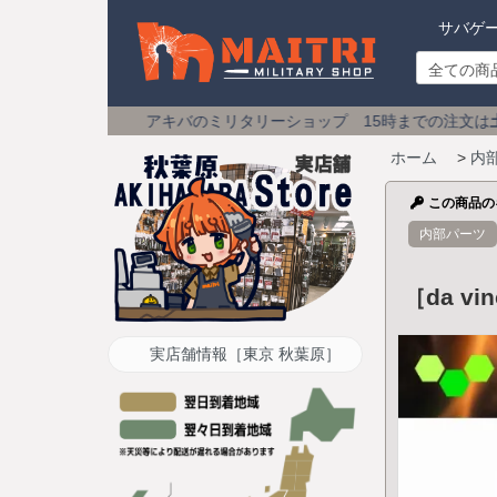
サバゲ
アキバのミリタリーショップ 15時までの注文は
土日祝も即日発送
送
ホーム
>
内
この商品の
内部パーツ
［da v
実店舗情報［東京 秋葉原］