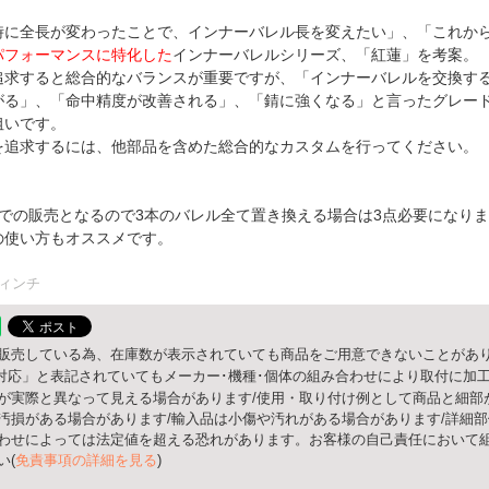
時に全長が変わったことで、インナーバレル長を変えたい」、「これか
パフォーマンスに特化した
インナーバレルシリーズ、「紅蓮」を考案。
追求すると総合的なバランスが重要ですが、「インナーバレルを交換す
がる」、「命中精度が改善される」、「錆に強くなる」と言ったグレー
狙いです。
を追求するには、他部品を含めた総合的なカスタムを行ってください。
本での販売となるので3本のバレル全て置き換える場合は3点必要になりま
の使い方もオススメです。
ィンチ
販売している為、在庫数が表示されていても商品をご用意できないことがあり
○○対応」と表記されていてもメーカー･機種･個体の組み合わせにより取付に加
が実際と異なって見える場合があります/使用・取り付け例として商品と細部
汚損がある場合があります/輸入品は小傷や汚れがある場合があります/詳細
わせによっては法定値を超える恐れがあります。お客様の自己責任において組
い(
免責事項の詳細を見る
)