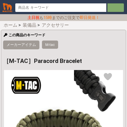
土日祝
も
15時
までのご注文で
即日発送！
ホーム
>
装備品
>
アクセサリー
この商品のキーワード
メーカーアイテム
M-tac
［M-TAC］Paracord Bracelet