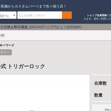
ー装備からカスタムパーツまで色々揃う店！
ショップ会員登録
で
きます。是非ご利用く
送料590円 (1万円以上で送料無料) アキバのミリタリーシ
の他
キーワード
セサリー
式 トリガーロック
在庫数
数量
ブラ