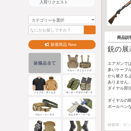
入荷リクエスト
商品説
新着商品 New
銃の展
エアガンで
多いケーブ
から被さる
ありません
ダイヤル部
ダイヤルの暗
ボールペン
検索用：ガン