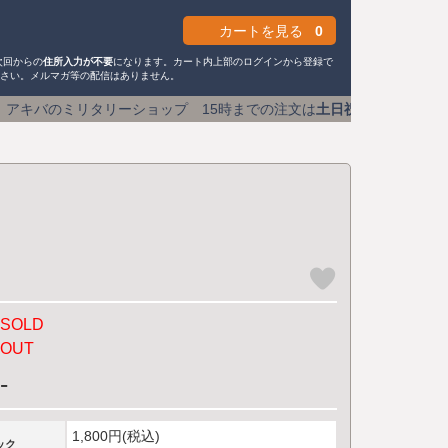
カートを見る
0
次回からの
住所入力が不要
になります。カート内上部のログインから登録で
ださい。メルマガ等の配信はありません。
ョップ 15時までの注文は
土日祝も即日発送
送料590円 (1
SOLD
OUT
-
1,800円(税込)
ック