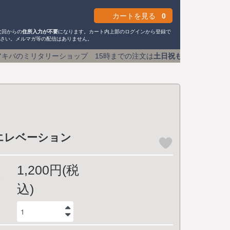
カートを見る
0
次回からの
住所入力が不要
になります。カート内上部のログインから登録で
ださい。メルマガ等の配信はありません。
ップ 15時までの注文は
土日祝も即日発送
送料590円 (1万
Pエレベーション
1,200円(税
込)