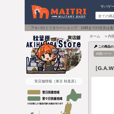
サバゲ
アキバのミリタリーショップ 15時までの注文は
土日祝も即日発送
送
ホーム
>
内
この商品の
内部パーツ
［G.A
実店舗情報［東京 秋葉原］