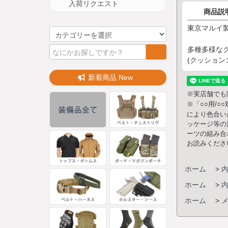
入荷リクエスト
商品説
東京マルイ製
多種多様な
(クッション
新着商品 New
※実店舗でも
※「○○用/
により色合い
ッケージ等の
ーツの組み合
お読みくださ
ホーム
>
ホーム
>
ホーム
>