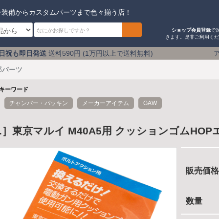
ー装備からカスタムパーツまで色々揃う店！
ショップ会員登録
で
きます。是非ご利用く
料590円 (1万円以上で送料無料) アキバのミリタリーショ
部パーツ
キーワード
チャンバー・パッキン
メーカーアイテム
GAW
.W.］東京マルイ M40A5用 クッションゴムHO
販売価格
数量