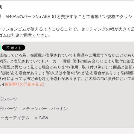
明
 M40A5のパーツNo.ABR-91と交換することで電動ガン規格のク
クッションゴムが使えるようになることで、セッティングの幅が大きく
ゴムは別途ご用意ください.
販売している為、在庫数が表示されていても商品をご用意できないことがあり
○○対応」と表記されていてもメーカー･機種･個体の組み合わせにより取付に加
が実際と異なって見える場合があります/使用・取り付け例として商品と細部
汚損がある場合があります/輸入品は小傷や汚れがある場合があります/詳細
わせによっては法定値を超える恐れがあります。お客様の自己責任において組
い(
免責事項の詳細を見る
)
内部パーツ
内部パーツ
>
チャンバー・パッキン
メーカーアイテム
>
GAW