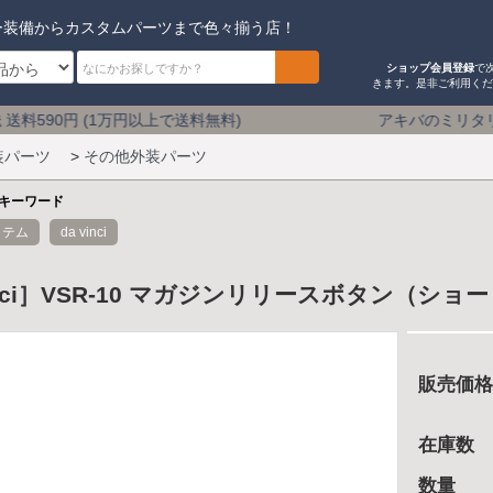
ー装備からカスタムパーツまで色々揃う店！
ショップ会員登録
で
きます。是非ご利用く
(1万円以上で送料無料) アキバのミリタリーショップ 15時
装パーツ
>
その他外装パーツ
キーワード
イテム
da vinci
inci］VSR-10 マガジンリリースボタン（ショ
販売価格
在庫数
数量