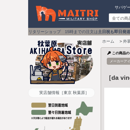
サバゲ
タリーショップ 15時までの注文は
土日祝も即日発送
送料590円 
ホーム
>
外
この商品の
メーカーア
［da v
実店舗情報［東京 秋葉原］