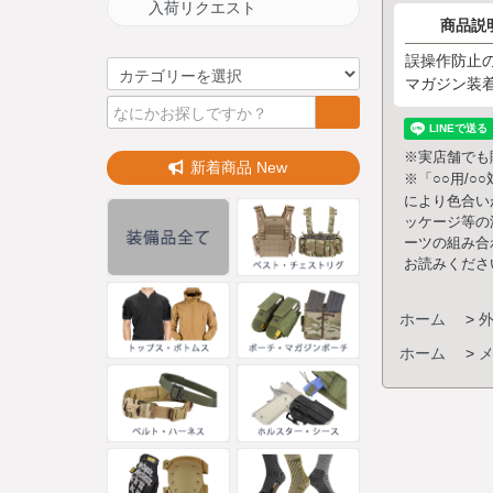
入荷リクエスト
商品説
誤操作防止の
マガジン装
※実店舗でも
新着商品 New
※「○○用/
により色合い
ッケージ等の
ーツの組み合
お読みくださ
ホーム
>
ホーム
>