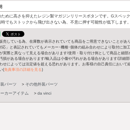
明
ために高さを抑えたレジン製マガジンリリースボタンです。Gスペックや
着時でもストックから飛び出さない為、不意に押す可能性が低下します
販売している為、在庫数が表示されていても商品をご用意できないことがあり
○○対応」と表記されていてもメーカー･機種･個体の組み合わせにより取付に加
が実際と異なって見える場合があります/使用・取り付け例として商品と細部
汚損がある場合があります/輸入品は小傷や汚れがある場合があります/詳細
わせによっては法定値を超える恐れがあります。お客様の自己責任において組
い(
免責事項の詳細を見る
)
外装パーツ
>
その他外装パーツ
メーカーアイテム
>
da vinci