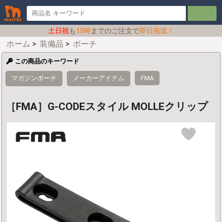
土日祝
も
15時
までのご注文で
即日発送！
ホーム
>
装備品
>
ポーチ
この商品のキーワード
マガジンポーチ
メーカーアイテム
FMA
［FMA］G-CODEスタイル MOLLEクリップ