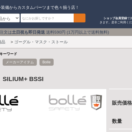
ー装備からカスタムパーツまで色々揃う店！
ショップ会員登録
で
きます。是非ご利用く
送
送料590円 (1万円以上で送料無料) アキバのミリタリ
備品
>
ゴーグル・マスク・ストール
キーワード
メーカーアイテム
Bolle
］SILIUM+ BSSI
販売価格
数量