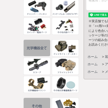
検索用：ボレー PS
※実店舗でも
※「○○用/
により色合い
ッケージ等の
ーツの組み合
お読みくださ
ホーム
>
ホーム
>
ホーム
>