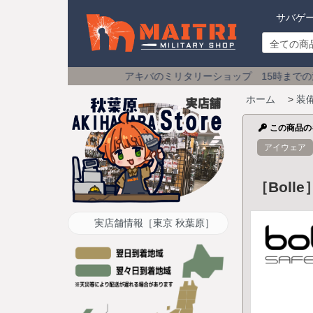
サバゲ
アキバのミリタリーショップ 15時までの注文は
土日祝も即日発
ホーム
>
装
この商品の
アイウェア
［Bolle
実店舗情報［東京 秋葉原］