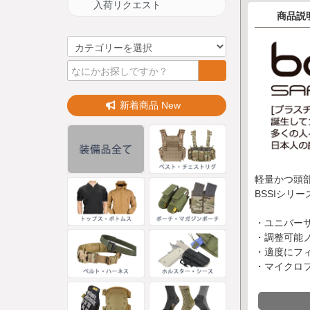
入荷リクエスト
商品説
新着商品 New
軽量かつ頭
BSSIシリ
・ユニバー
・調整可能
・適度にフィッ
・マイクロ