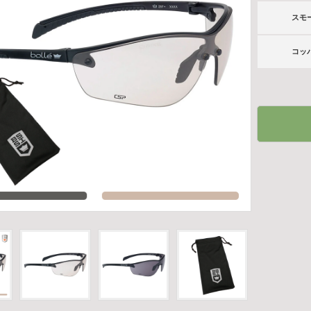
スモ
コッ