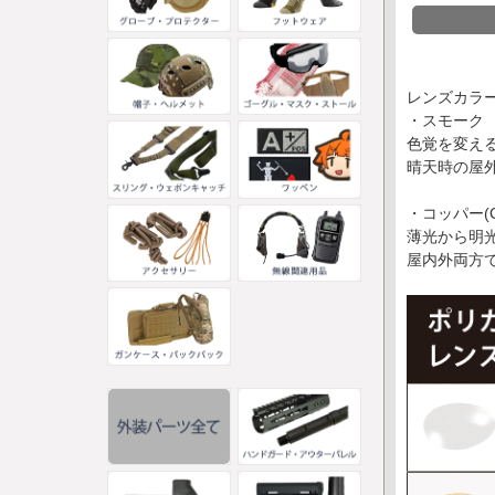
レンズカラ
・スモーク
色覚を変え
晴天時の屋
・コッパー(C
薄光から明
屋内外両方