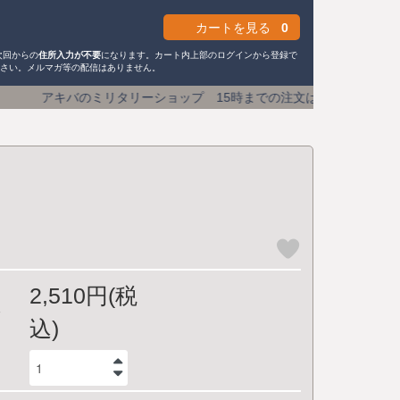
カートを見る
0
次回からの
住所入力が不要
になります。カート内上部のログインから登録で
ださい。メルマガ等の配信はありません。
ーショップ 15時までの注文は
土日祝も即日発送
送料590円 (
2,510円(税
込)