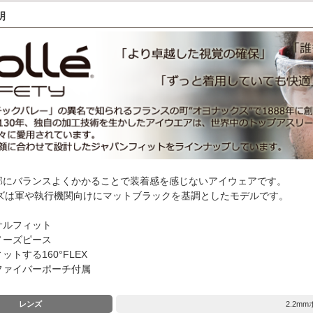
明
部にバランスよくかかることで装着感を感じないアイウェアです。
ーズは軍や執行機関向けにマットブラックを基調としたモデルです。
サルフィット
ノーズピース
トする160°FLEX
ファイバーポーチ付属
レンズ
2.2m