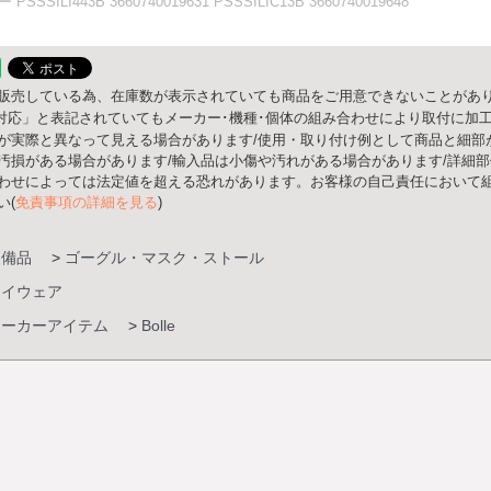
SSILI443B 3660740019631 PSSSILIC13B 3660740019648
販売している為、在庫数が表示されていても商品をご用意できないことがあり
○○対応」と表記されていてもメーカー･機種･個体の組み合わせにより取付に加
が実際と異なって見える場合があります/使用・取り付け例として商品と細部
汚損がある場合があります/輸入品は小傷や汚れがある場合があります/詳細
わせによっては法定値を超える恐れがあります。お客様の自己責任において組
い(
免責事項の詳細を見る
)
装備品
>
ゴーグル・マスク・ストール
アイウェア
メーカーアイテム
>
Bolle