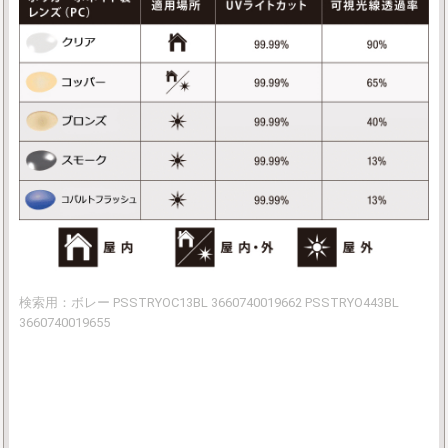
検索用：ボレー PSSTRYOC13BL 3660740019662 PSSTRYO443BL
3660740019655