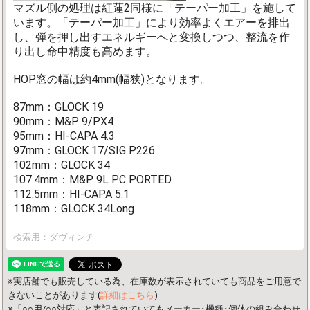
マズル側の処理は紅蓮2同様に「テーパー加工」を施して
います。「テーパー加工」により効率よくエアーを排出
し、弾を押し出すエネルギーへと変換しつつ、整流を作
り出し命中精度も高めます。
HOP窓の幅は約4mm(幅狭)となります。
87mm：GLOCK 19
90mm：M&P 9/PX4
95mm：HI-CAPA 4.3
97mm：GLOCK 17/SIG P226
102mm：GLOCK 34
107.4mm：M&P 9L PC PORTED
112.5mm：HI-CAPA 5.1
118mm：GLOCK 34Long
検索用：ダヴィンチ
※実店舗でも販売している為、在庫数が表示されていても商品をご用意で
きないことがあります(
詳細はこちら
)
※「○○用/○○対応」と表記されていてもメーカー･機種･個体の組み合わせ