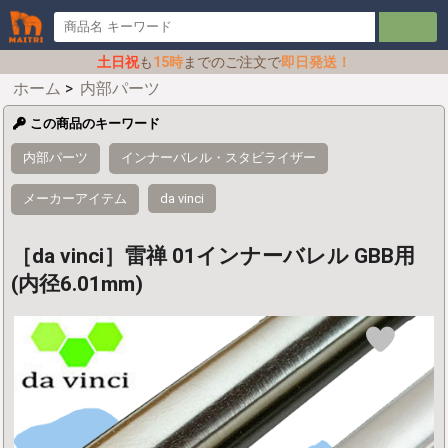
土日祝
も
15時
までのご注文で
即日発送！
ホーム
>
内部パーツ
この商品のキーワード
内部パーツ
インナーバレル・スタビライザー
メーカーアイテム
da vinci
［da vinci］雷禅 01インナーバレル GBB用
(内径6.01mm)