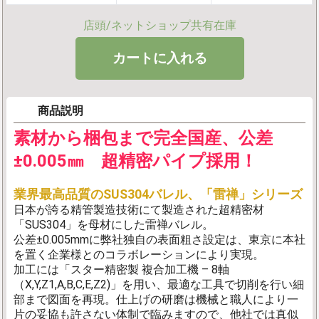
店頭/ネットショップ共有在庫
商品説明
素材から梱包まで完全国産、公差
±0.005㎜ 超精密パイプ採用！
業界最高品質のSUS304バレル、「雷禅」シリーズ
日本が誇る精管製造技術にて製造された超精密材
「SUS304」を母材にした雷禅バレル。
公差±0.005mmに弊社独自の表面粗さ設定は、東京に本社
を置く企業様とのコラボレーションにより実現。
加工には「スター精密製 複合加工機 – 8軸
（X,Y,Z1,A,B,C,E,Z2)」を用い、最適な工具で切削を行い細
部まで図面を再現。仕上げの研磨は機械と職人により一
片の妥協も許さない体制で臨みますので、他社では真似