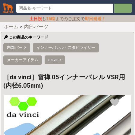
土日祝
も
15時
までのご注文で
即日発送！
ホーム
>
内部パーツ
この商品のキーワード
内部パーツ
インナーバレル・スタビライザー
メーカーアイテム
da vinci
［da vinci］雷禅 05インナーバレル VSR用
(内径6.05mm)