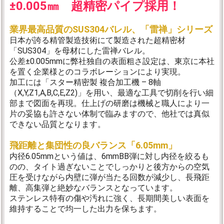
±0.005㎜ 超精密パイプ採用！
業界最高品質のSUS304バレル、「雷禅」シリーズ
日本が誇る精管製造技術にて製造された超精密材
「SUS304」を母材にした雷禅バレル。
公差±0.005mmに弊社独自の表面粗さ設定は、東京に本社
を置く企業様とのコラボレーションにより実現。
加工には「スター精密製 複合加工機 – 8軸
（X,Y,Z1,A,B,C,E,Z2)」を用い、最適な工具で切削を行い細
部まで図面を再現。仕上げの研磨は機械と職人により一
片の妥協も許さない体制で臨みますので、他社では真似
できない品質となります。
飛距離と集団性の良バランス「6.05mm」
内径6.05mmという値は、6mmBB弾に対し内径を絞るも
のの、タイト過ぎないことでしっかりと後方からの空気
圧を受けながら内壁に弾が当たる回数が減少し、長飛距
離、高集弾と絶妙なバランスとなっています。
ステンレス特有の傷や汚れに強く、長期間美しい表面を
維持することで均一した出力を保ちます。