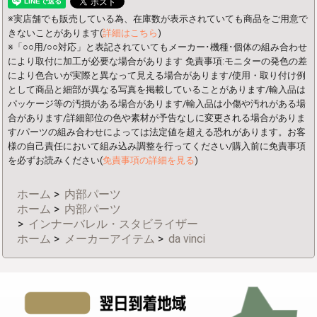
※実店舗でも販売している為、在庫数が表示されていても商品をご用意で
きないことがあります(
詳細はこちら
)
※「○○用/○○対応」と表記されていてもメーカー･機種･個体の組み合わせ
により取付に加工が必要な場合があります
免責事項:モニターの発色の差
により色合いが実際と異なって見える場合があります/使用・取り付け例
として商品と細部が異なる写真を掲載していることがあります/輸入品は
パッケージ等の汚損がある場合があります/輸入品は小傷や汚れがある場
合があります/詳細部位の色や素材が予告なしに変更される場合がありま
す/パーツの組み合わせによっては法定値を超える恐れがあります。お客
様の自己責任において組み込み調整を行ってください/購入前に免責事項
を必ずお読みください(
免責事項の詳細を見る
)
ホーム
>
内部パーツ
ホーム
>
内部パーツ
>
インナーバレル・スタビライザー
ホーム
>
メーカーアイテム
>
da vinci