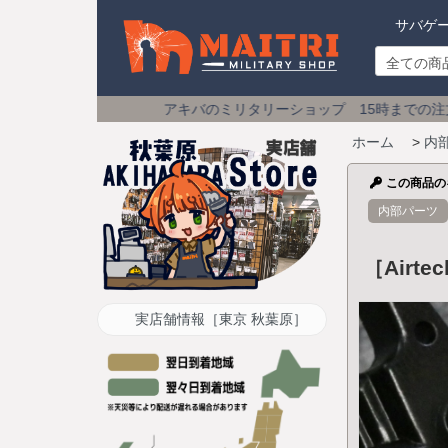
サバゲ
アキバのミリタリーショップ 15時までの注文は
土日祝も即日発
ホーム
>
内
この商品の
内部パーツ
［Airt
実店舗情報［東京 秋葉原］