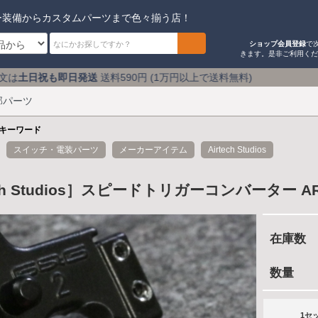
ー装備からカスタムパーツまで色々揃う店！
ショップ会員登録
で
きます。是非ご利用く
送
送料590円 (1万円以上で送料無料) アキバのミリタリー
部パーツ
キーワード
スイッチ・電装パーツ
メーカーアイテム
Airtech Studios
ech Studios］スピードトリガーコンバーター ARP9/
在庫数
数量
1セ