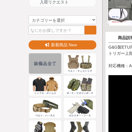
入荷リクエスト
商品説
新着商品 New
G&G製ET
トリガー上
対応機種：ARP