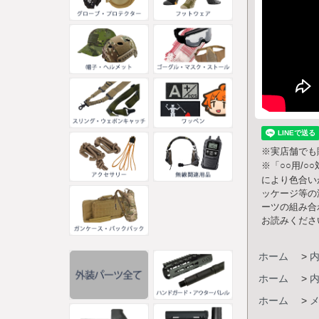
※実店舗でも
※「○○用/
により色合い
ッケージ等の
ーツの組み合
お読みくださ
ホーム
>
ホーム
>
ホーム
>