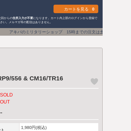
カートを見る
0
次回からの
住所入力が不要
になります。カート内上部のログインから登録で
ださい。メルマガ等の配信はありません。
ショップ 15時までの注文は
土日祝も即日発送
送料590円 (
556 & CM16/TR16
SOLD
OUT
-
1,980円(税込)
ット