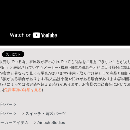
販売している為、在庫数が表示されていても商品をご用意できないことがあり
○○対応」と表記されていてもメーカー･機種･個体の組み合わせにより取付に加
が実際と異なって見える場合があります/使用・取り付け例として商品と細部
汚損がある場合があります/輸入品は小傷や汚れがある場合があります/詳細
わせによっては法定値を超える恐れがあります。お客様の自己責任において組
い(
免責事項の詳細を見る
)
内部パーツ
内部パーツ
>
スイッチ・電装パーツ
メーカーアイテム
>
Airtech Studios