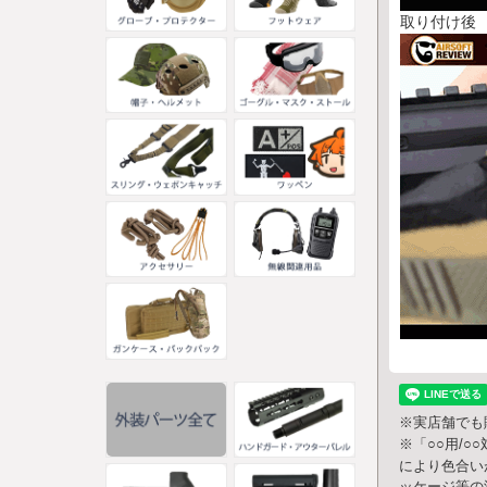
取り付け後
※実店舗でも
※「○○用/
により色合い
ッケージ等の