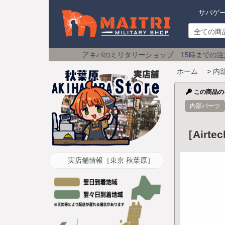
サバゲ
アキバのミリタリーショップ 15時までの注文は
土日祝も即日発
ホーム
>
内
この商品の
内部パーツ
［Airt
実店舗情報［東京 秋葉原］