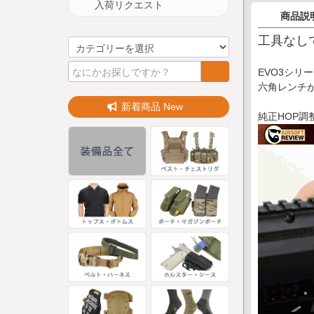
入荷リクエスト
商品説
工具なし
EVO3シリ
六角レンチ
新着商品 New
純正HOP調