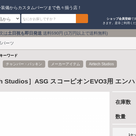
ー装備からカスタムパーツまで色々揃う店！
ショップ会員登録
で
きます。是非ご利用く
送
送料590円 (1万円以上で送料無料) アキバのミリタリ
部パーツ
キーワード
チャンバー・パッキン
メーカーアイテム
Airtech Studios
ech Studios］ASG スコーピオンEVO3用
在庫数
数量
1セ