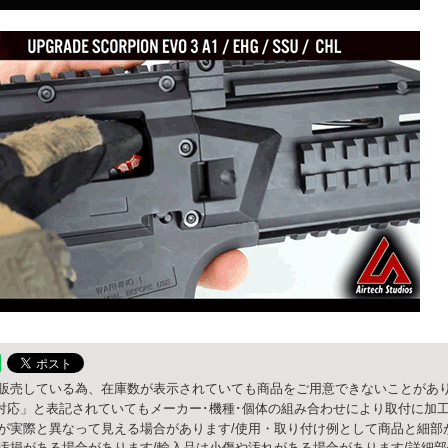
販売している為、在庫数が表示されていても商品をご用意できないことがあり
○○対応」と表記されていてもメーカー･機種･個体の組み合わせにより取付に加
が実際と異なって見える場合があります/使用・取り付け例として商品と細部
汚損がある場合があります/輸入品は小傷や汚れがある場合があります/詳細