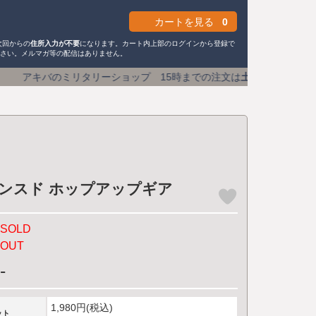
カートを見る
0
次回からの
住所入力が不要
になります。カート内上部のログインから登録で
ださい。メルマガ等の配信はありません。
ーショップ 15時までの注文は
土日祝も即日発送
送料590円 (
 エンハンスド ホップアップギア
SOLD
OUT
-
1,980円(税込)
ット