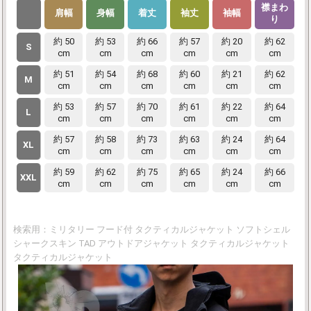
襟まわ
肩幅
身幅
着丈
袖丈
袖幅
り
約 50
約 53
約 66
約 57
約 20
約 62
S
cm
cm
cm
cm
cm
cm
約 51
約 54
約 68
約 60
約 21
約 62
M
cm
cm
cm
cm
cm
cm
約 53
約 57
約 70
約 61
約 22
約 64
L
cm
cm
cm
cm
cm
cm
約 57
約 58
約 73
約 63
約 24
約 64
XL
cm
cm
cm
cm
cm
cm
約 59
約 62
約 75
約 65
約 24
約 66
XXL
cm
cm
cm
cm
cm
cm
検索用：ミリタリー フード付 タクティカルジャケット ソフトシェル
シャークスキン TAD アウトドアジャケット タクティカルジャケット
タクティカルジャケット