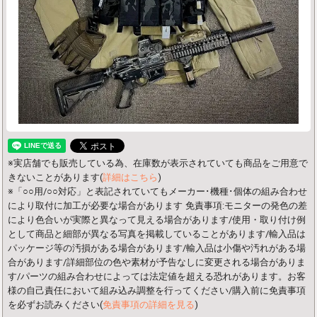
※実店舗でも販売している為、在庫数が表示されていても商品をご用意で
きないことがあります(
詳細はこちら
)
※「○○用/○○対応」と表記されていてもメーカー･機種･個体の組み合わせ
により取付に加工が必要な場合があります
免責事項:モニターの発色の差
により色合いが実際と異なって見える場合があります/使用・取り付け例
として商品と細部が異なる写真を掲載していることがあります/輸入品は
パッケージ等の汚損がある場合があります/輸入品は小傷や汚れがある場
合があります/詳細部位の色や素材が予告なしに変更される場合がありま
す/パーツの組み合わせによっては法定値を超える恐れがあります。お客
様の自己責任において組み込み調整を行ってください/購入前に免責事項
を必ずお読みください(
免責事項の詳細を見る
)