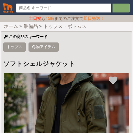
土日祝
も
15時
までのご注文で
即日発送！
ホーム
>
装備品
>
トップス・ボトムス
この商品のキーワード
トップス
冬物アイテム
ソフトシェルジャケット