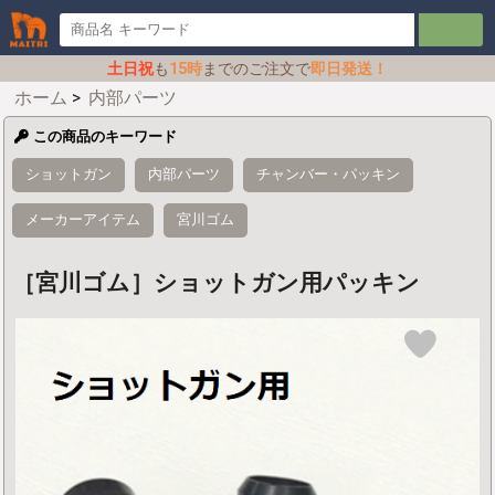
土日祝
も
15時
までのご注文で
即日発送！
ホーム
>
内部パーツ
この商品のキーワード
ショットガン
内部パーツ
チャンバー・パッキン
メーカーアイテム
宮川ゴム
［宮川ゴム］ショットガン用パッキン