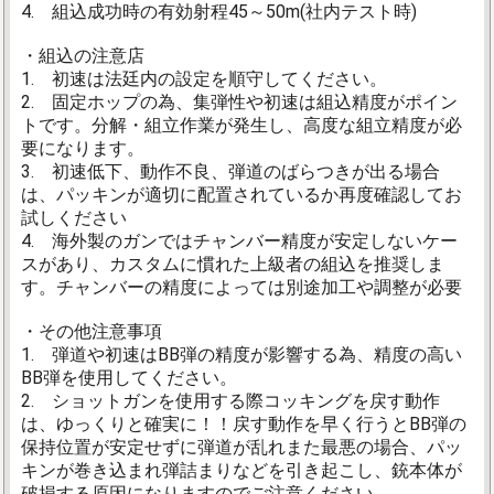
4. 組込成功時の有効射程45～50m(社内テスト時)
・組込の注意店
1. 初速は法廷内の設定を順守してください。
2. 固定ホップの為、集弾性や初速は組込精度がポイン
トです。分解・組立作業が発生し、高度な組立精度が必
要になります。
3. 初速低下、動作不良、弾道のばらつきが出る場合
は、パッキンが適切に配置されているか再度確認してお
試しください
4. 海外製のガンではチャンバー精度が安定しないケー
スがあり、カスタムに慣れた上級者の組込を推奨しま
す。チャンバーの精度によっては別途加工や調整が必要
・その他注意事項
1. 弾道や初速はBB弾の精度が影響する為、精度の高い
BB弾を使用してください。
2. ショットガンを使用する際コッキングを戻す動作
は、ゆっくりと確実に！！戻す動作を早く行うとBB弾の
保持位置が安定せずに弾道が乱れまた最悪の場合、パッ
キンが巻き込まれ弾詰まりなどを引き起こし、銃本体が
破損する原因になりますのでご注意ください。