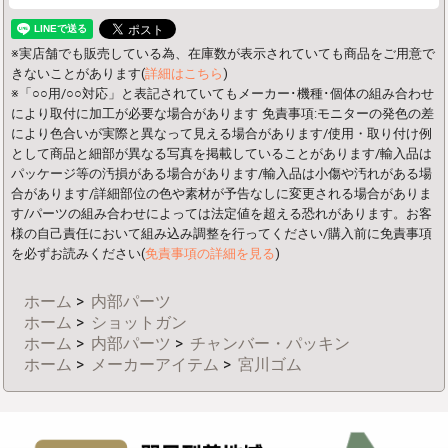
※実店舗でも販売している為、在庫数が表示されていても商品をご用意で
きないことがあります(
詳細はこちら
)
※「○○用/○○対応」と表記されていてもメーカー･機種･個体の組み合わせ
により取付に加工が必要な場合があります
免責事項:モニターの発色の差
により色合いが実際と異なって見える場合があります/使用・取り付け例
として商品と細部が異なる写真を掲載していることがあります/輸入品は
パッケージ等の汚損がある場合があります/輸入品は小傷や汚れがある場
合があります/詳細部位の色や素材が予告なしに変更される場合がありま
す/パーツの組み合わせによっては法定値を超える恐れがあります。お客
様の自己責任において組み込み調整を行ってください/購入前に免責事項
を必ずお読みください(
免責事項の詳細を見る
)
ホーム
>
内部パーツ
ホーム
>
ショットガン
ホーム
>
内部パーツ
>
チャンバー・パッキン
ホーム
>
メーカーアイテム
>
宮川ゴム