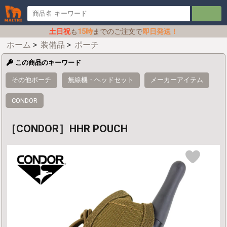
土日祝
も
15時
までのご注文で
即日発送！
ホーム
>
装備品
>
ポーチ
この商品のキーワード
その他ポーチ
無線機・ヘッドセット
メーカーアイテム
CONDOR
［CONDOR］HHR POUCH