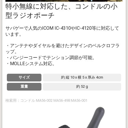
特小無線に対応した、コンドルの小
型ラジオポーチ
サバゲーで人気のICOM IC-4310やIC-4120等に対応して
います。
・アンテナやダイヤルを避けたデザインのベルクロフラ
ップ。
・バンジーコードでテンション調節が可能。
・MOLLEシステム対応。
サイズ
約 縦 10 x 横 5 x 厚み 4cm
重量
約 52 g
検索用：コンドル MA56-002 MA56-498 MA56-001