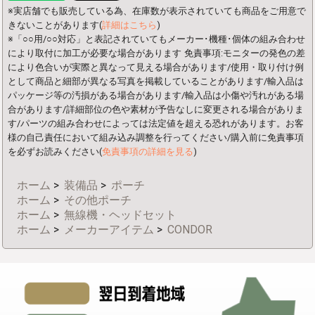
※実店舗でも販売している為、在庫数が表示されていても商品をご用意で
きないことがあります(
詳細はこちら
)
※「○○用/○○対応」と表記されていてもメーカー･機種･個体の組み合わせ
により取付に加工が必要な場合があります
免責事項:モニターの発色の差
により色合いが実際と異なって見える場合があります/使用・取り付け例
として商品と細部が異なる写真を掲載していることがあります/輸入品は
パッケージ等の汚損がある場合があります/輸入品は小傷や汚れがある場
合があります/詳細部位の色や素材が予告なしに変更される場合がありま
す/パーツの組み合わせによっては法定値を超える恐れがあります。お客
様の自己責任において組み込み調整を行ってください/購入前に免責事項
を必ずお読みください(
免責事項の詳細を見る
)
ホーム
>
装備品
>
ポーチ
ホーム
>
その他ポーチ
ホーム
>
無線機・ヘッドセット
ホーム
>
メーカーアイテム
>
CONDOR