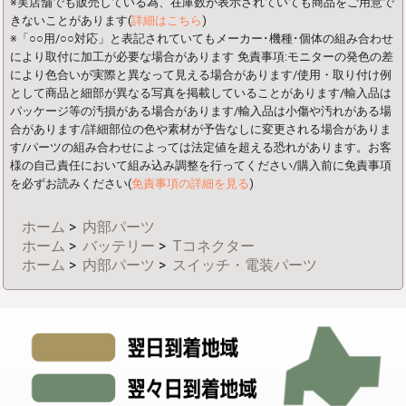
※実店舗でも販売している為、在庫数が表示されていても商品をご用意で
きないことがあります(
詳細はこちら
)
※「○○用/○○対応」と表記されていてもメーカー･機種･個体の組み合わせ
により取付に加工が必要な場合があります
免責事項:モニターの発色の差
により色合いが実際と異なって見える場合があります/使用・取り付け例
として商品と細部が異なる写真を掲載していることがあります/輸入品は
パッケージ等の汚損がある場合があります/輸入品は小傷や汚れがある場
合があります/詳細部位の色や素材が予告なしに変更される場合がありま
す/パーツの組み合わせによっては法定値を超える恐れがあります。お客
様の自己責任において組み込み調整を行ってください/購入前に免責事項
を必ずお読みください(
免責事項の詳細を見る
)
ホーム
>
内部パーツ
ホーム
>
バッテリー
>
Tコネクター
ホーム
>
内部パーツ
>
スイッチ・電装パーツ