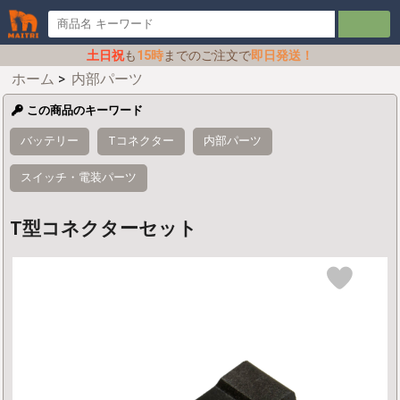
土日祝
も
15時
までのご注文で
即日発送！
ホーム
>
内部パーツ
この商品のキーワード
バッテリー
Tコネクター
内部パーツ
スイッチ・電装パーツ
T型コネクターセット