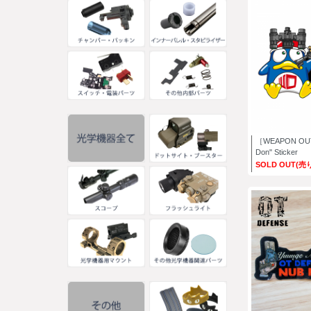
［WEAPON OUT
Don" Sticker
SOLD OUT(売