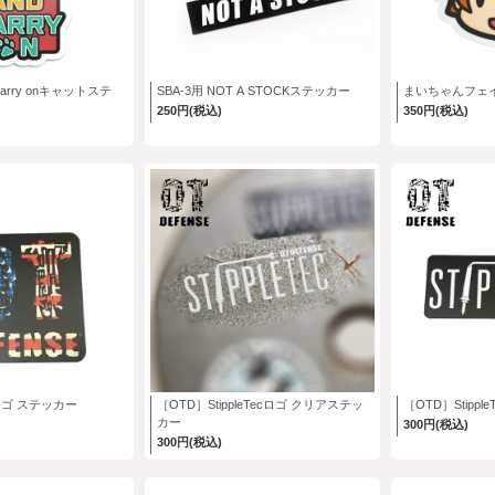
d carry onキャットステ
SBA-3用 NOT A STOCKステッカー
まいちゃんフェ
250円(税込)
350円(税込)
ロゴ ステッカー
［OTD］StippleTecロゴ クリアステッ
［OTD］Stipp
カー
300円(税込)
300円(税込)