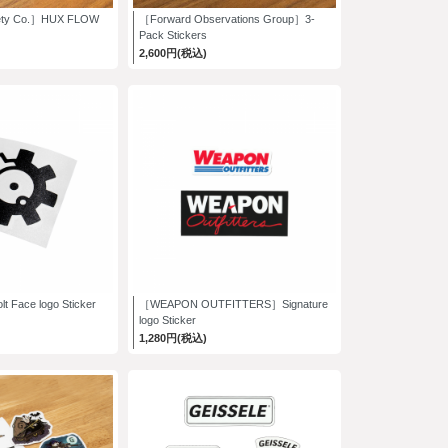
ty Co.］HUX FLOW
［Forward Observations Group］3-
Pack Stickers
2,600円(税込)
 Face logo Sticker
［WEAPON OUTFITTERS］Signature
logo Sticker
1,280円(税込)