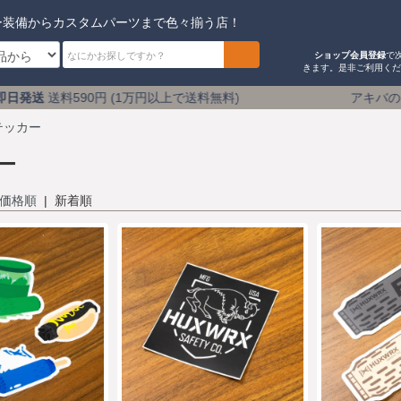
ー装備からカスタムパーツまで色々揃う店！
ショップ会員登録
で
きます。是非ご利用く
円 (1万円以上で送料無料) アキバのミリタリーショップ 1
テッカー
ー
価格順
| 新着順