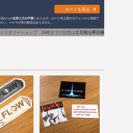
カートを見る
0
次回からの
住所入力が不要
になります。カート内上部のログインから登録で
ださい。メルマガ等の配信はありません。
5時までの注文は
土日祝も即日発送
送料590円 (1万円以上で