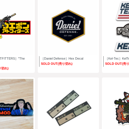
FITTERS］"The
［Daniel Defense］Hex Decal
［Kel-Tec］KelTe
SOLD OUT(売り切れ)
SOLD OUT(売
り切れ)