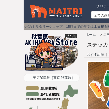
サバゲ
タリーショップ 15時までの注文は
土日祝も即日発送
送料590
ホーム
>
ス
ステッカ
おすすめ順
|
実店舗情報［東京 秋葉原］