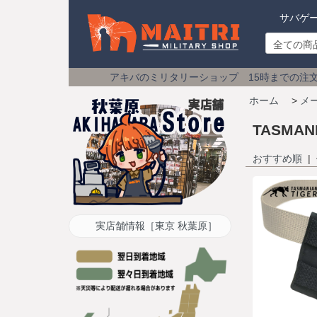
サバゲ
アキバのミリタリーショップ 15時までの注文は
土日祝も即日
ホーム
>
メ
TASMANI
おすすめ順
|
実店舗情報［東京 秋葉原］