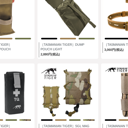
TIGER］
［TASMANIAN TIGER］DUMP
［TASMANIAN T
 POUCH
POUCH LIGHT
3,060円(税込)
2,880円(税込)
TIGER］
［TASMANIAN TIGER］SGL MAG
［TASMANIAN T