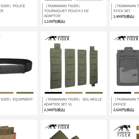
TIGER］POLICE
［TASMANIAN TIGER］
［TASMANIAN 
ER
TOURNIQUET POUCH 2 HZ
STICK SET
ADAPTOR
1,400円(税込)
1,130円(税込)
TIGER］EQUIPMENT
［TASMANIAN TIGER］ SGL MOLLE
［TASMANIAN T
ADAPTER SET VL
OFFICE
2,340円(税込)
2,520円(税込)