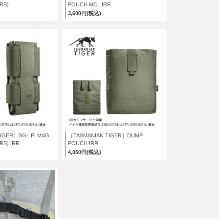
RS)
POUCH MCL IRR
3,600円(税込)
IGER］SGL PI MAG
［TASMANIAN TIGER］DUMP
RS) IRR
POUCH IRR
4,050円(税込)