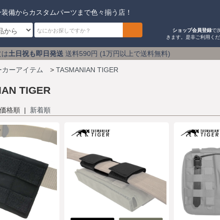
ー装備からカスタムパーツまで色々揃う店！
ショップ会員登録
で
きます。是非ご利用く
発送
送料590円 (1万円以上で送料無料) アキバのミリタ
ーカーアイテム
>
TASMANIAN TIGER
AN TIGER
 価格順 |
新着順