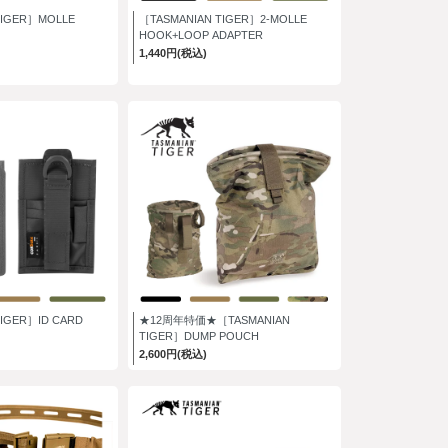
TIGER］MOLLE
［TASMANIAN TIGER］2-MOLLE
HOOK+LOOP ADAPTER
1,440円(税込)
IGER］ID CARD
★12周年特価★［TASMANIAN
TIGER］DUMP POUCH
2,600円(税込)