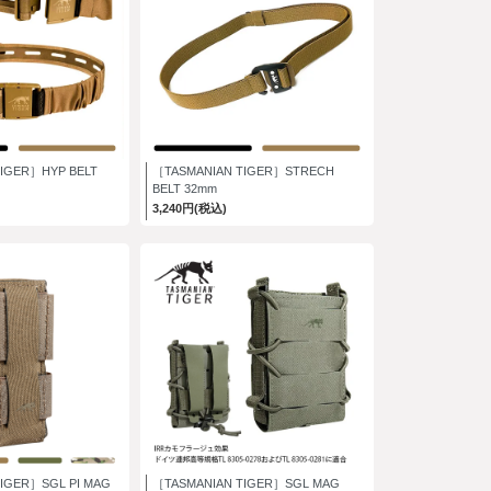
IGER］HYP BELT
［TASMANIAN TIGER］STRECH
BELT 32mm
3,240円(税込)
IGER］SGL PI MAG
［TASMANIAN TIGER］SGL MAG