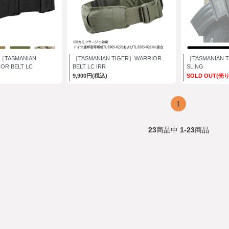
TASMANIAN
［TASMANIAN TIGER］WARRIOR
［TASMANIAN 
OR BELT LC
BELT LC IRR
SLING
9,900円(税込)
SOLD OUT(売
1
23
商品中
1-23
商品