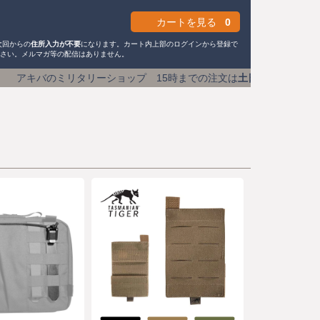
カートを見る
0
次回からの
住所入力が不要
になります。カート内上部のログインから登録で
ださい。メルマガ等の配信はありません。
リーショップ 15時までの注文は
土日祝も即日発送
送料590円 